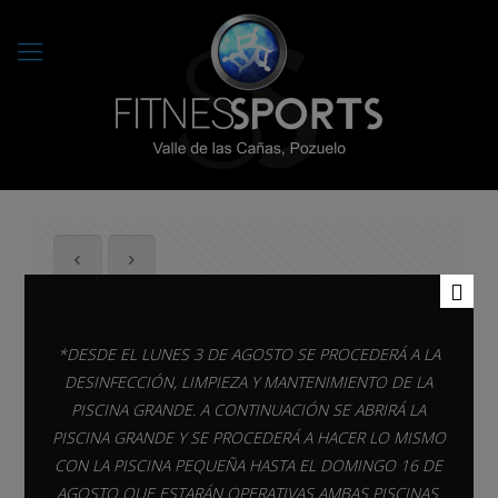
2º y 3er PERÍODO – Cursos
*DESDE EL LUNES 3 DE AGOSTO SE PROCEDERÁ A LA
trimestrales 2019-20 ESCUELA
DESINFECCIÓN, LIMPIEZA Y MANTENIMIENTO DE LA
DE PÁDEL FITNESS SPORTS
PISCINA GRANDE. A CONTINUACIÓN SE ABRIRÁ LA
PISCINA GRANDE Y SE PROCEDERÁ A HACER LO MISMO
CON LA PISCINA PEQUEÑA HASTA EL DOMINGO 16 DE
AGOSTO QUE ESTARÁN OPERATIVAS AMBAS PISCINAS.