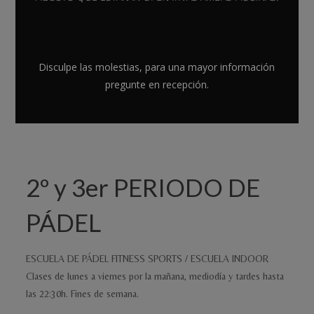
Cursos trimestrales
ESCUELA DE PÁDEL
Disculpe las molestias, para una mayor información
FITNESS SPORTS
pregunte en recepción.
2º y 3er PERIODO DE
PÁDEL
ESCUELA DE PÁDEL FITNESS SPORTS / ESCUELA INDOOR
Clases de lunes a viernes por la mañana, mediodía y tardes hasta
las 22:30h. Fines de semana.