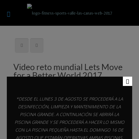
Video reto mundial Lets Move
for a Better World 2017
*DESDE EL LUNES 3 DE AGOSTO SE PROCEDERÁ A LA
DESINFECCIÓN, LIMPIEZA Y MANTENIMIENTO DE LA
PISCINA GRANDE. A CONTINUACIÓN SE ABRIRÁ LA
#letsmove #letsmoveforabetterworld
PISCINA GRANDE Y SE PROCEDERÁ A HACER LO MISMO
Video del reto mundial esta tarde en
CON LA PISCINA PEQUEÑA HASTA EL DOMINGO 16 DE
AGOSTO QUE ESTARÁN OPERATIVAS AMBAS PISCINAS.