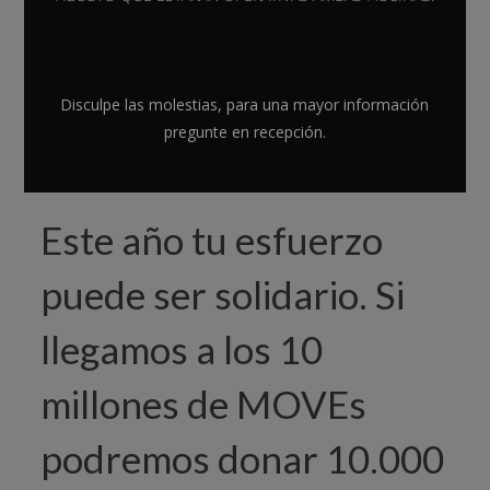
Fitness Sports Valle de las Cañas
(www.fitnessports.eu). Gracias al
esfuerzo de todos estamos
construyendo un mundo más saludable
Disculpe las molestias, para una mayor información
pregunte en recepción.
y España, está liderando el reto junto a
25 países y 782 instalaciones.
Este año tu esfuerzo
puede ser solidario. Si
llegamos a los 10
millones de MOVEs
podremos donar 10.000