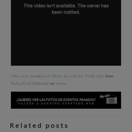
Video reto mundial Lets Move for a Better World 2017
from
PerfectPixel Publicidad
on
Vimeo
.
Related posts