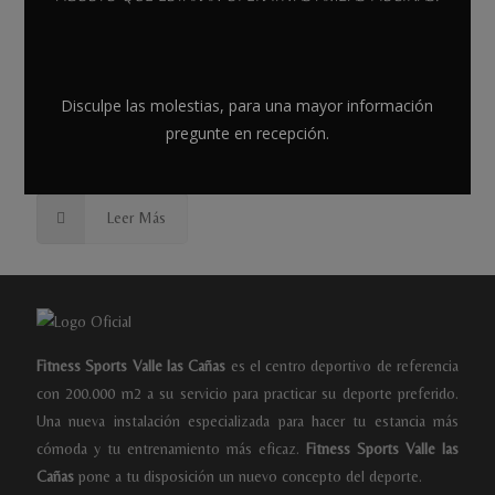
Related posts
Disculpe las molestias, para una mayor información
agosto 31, 2022
CURSOS DE NATACIÓN I
pregunte en recepción.
TEMPORADA 2022 – 2023
Leer Más
Fitness Sports Valle las Cañas
es el centro deportivo de referencia
con 200.000 m2 a su servicio para practicar su deporte preferido.
Una nueva instalación especializada para hacer tu estancia más
cómoda y tu entrenamiento más eficaz.
Fitness Sports Valle las
Cañas
pone a tu disposición un nuevo concepto del deporte.