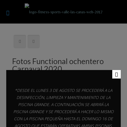
Fotos Functional ochentero
Carnaval 2020
*DESDE EL LUNES 3 DE AGOSTO SE PROCEDERÁ A LA
DESINFECCIÓN, LIMPIEZA Y MANTENIMIENTO DE LA
PISCINA GRANDE. A CONTINUACIÓN SE ABRIRÁ LA
PISCINA GRANDE Y SE PROCEDERÁ A HACER LO MISMO
CON LA PISCINA PEQUEÑA HASTA EL DOMINGO 16 DE
AGOSTO QUE ESTARÁN OPERATIVAS AMBAS PISCINAS.