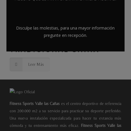
marzo 18, 2021
DISFRUTA DE LOS
Disculpe las molestias, para una mayor información
SALUDABLES BENEFICIOS
pregunte en recepción.
DE LA MEDICINA
TRADICIONAL CHINA
Leer Más
Fitness Sports Valle las Cañas
es el centro deportivo de referencia
con 200.000 m2 a su servicio para practicar su deporte preferido.
Una nueva instalación especializada para hacer tu estancia más
cómoda y tu entrenamiento más eficaz.
Fitness Sports Valle las