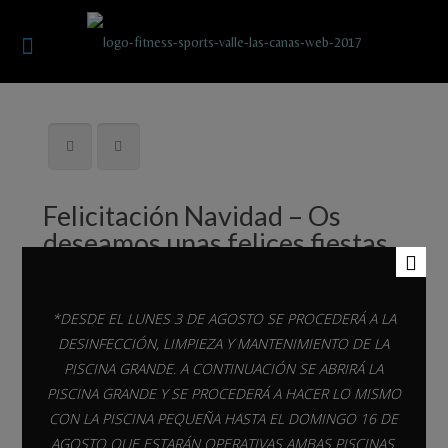
Felicitación Navidad – Os
deseamos unas felices fiestas
*DESDE EL LUNES 3 DE AGOSTO SE PROCEDERÁ A LA
DESINFECCIÓN, LIMPIEZA Y MANTENIMIENTO DE LA
PISCINA GRANDE. A CONTINUACIÓN SE ABRIRÁ LA
El equipo entero de
PISCINA GRANDE Y SE PROCEDERÁ A HACER LO MISMO
CON LA PISCINA PEQUEÑA HASTA EL DOMINGO 16 DE
Fitness Sports Valle de
AGOSTO QUE ESTARÁN OPERATIVAS AMBAS PISCINAS.