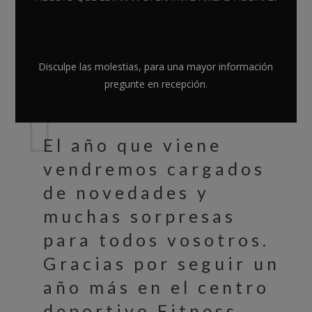
las Cañas os desea Feliz
Navidad y un próspero
Disculpe las molestias, para una mayor información
pregunte en recepción.
2017.
El año que viene
vendremos cargados
de novedades y
muchas sorpresas
para todos vosotros.
Gracias por seguir un
año más en el centro
deportivo Fitness